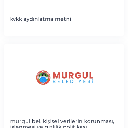
kvkk aydınlatma metni
murgul bel. kişisel verilerin korunması,
işlenmesi ve gizlilik politikası