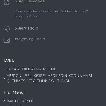
Murgul Belediyesi
Küre Mahallesi Cumhuriyet Caddesi No: 103/A
Murgul / Artvin
0466 711 30 11
info@murgul.bel.tr
KVKK
KVKK AYDINLATMA METNİ
MURGUL BEL. KİŞİSEL VERİLERİN KORUNMASI,
İŞLENMESİ VE GİZLİLİK POLİTİKASI
Hızlı Menü
İlçemizi Tanıyın!