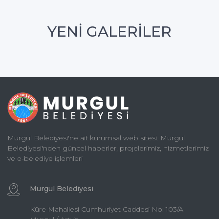
YENİ GALERİLER
Murgul Belediyesi'ne ait kurumsal web sitesi. Murgul
Belediyesi'nden güncel haberler, projelerimiz, hizmetlerimiz
ve e-belediye işlemleri
Murgul Belediyesi
Küre Mahallesi Cumhuriyet Caddesi No: 103/A