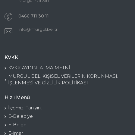
Murgul / Artvin
0466 711 30 11
info@murgul.bel.tr
KVKK
KVKK AYDINLATMA METNİ
MURGUL BEL. KİŞİSEL VERİLERİN KORUNMASI,
İŞLENMESİ VE GİZLİLİK POLİTİKASI
Hızlı Menü
İlçemizi Tanıyın!
E-Belediye
E-Belge
E-İmar